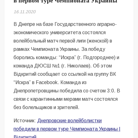
в первом туре Чемпионата Украины
Безугла закликає валити Сирського
16.11.2020
Світові бренди одягу та взуття: розвиток ринку та вплив на
сучасну моду
В Днепре на базе Государственного аграрно-
экономического университета состоялся
Командувач ВМС Неїжпапа закликав не дестабілізувати ситуацію
волейбольный матч первой лиги (женской) в
навколо керівництва армії
рамках Чемпионата Украины. За победу
боролись команды: “Искра” (г. Подгороднее) и
команда ДЮСШ №1 (г. Николаев). Об этом
Відкритий сообщает со ссылкой на группу ВК
“Искра” в Facebook. Команда из
Днепропетровщины победила со счетом 3:0. В
связи с карантинными мерами матч состоялся
без болельщиков и зрителей.
Источник:
Днепровские волейболистки
победили в первом туре Чемпионата Украины |
Відкритий