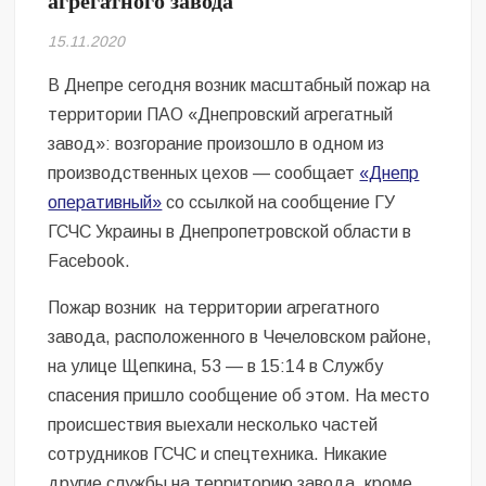
агрегатного завода
Безугла закликає валити Сирського
15.11.2020
Світові бренди одягу та взуття: розвиток ринку та вплив на
сучасну моду
В Днепре сегодня возник масштабный пожар на
территории ПАО «Днепровский агрегатный
Командувач ВМС Неїжпапа закликав не дестабілізувати ситуацію
завод»: возгорание произошло в одном из
навколо керівництва армії
производственных цехов — сообщает
«Днепр
оперативный»
со ссылкой на сообщение ГУ
ГСЧС Украины в Днепропетровской области в
Facebook.
Пожар возник на территории агрегатного
завода, расположенного в Чечеловском районе,
на улице Щепкина, 53 — в 15:14 в Службу
спасения пришло сообщение об этом. На место
происшествия выехали несколько частей
сотрудников ГСЧС и спецтехника. Никакие
другие службы на территорию завода, кроме