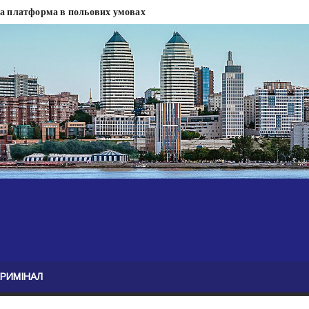
на платформа в польових умовах
сти
 сесії міськради Дніпра — ЗМІ
анням нелегального бізнесу, збагатився під час війни — ЗМІ
ові записали звернення про ситуацію на фронті
Безугла закликає валити Сирського
асну моду
ю навколо керівництва армії
КРИМІНАЛ