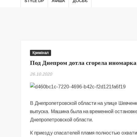
STYLE DP
АФІША
ДОСЬЄ
Кримінал
Под Днепром дотла сгорела иномарка
26.10.2020
В Днепропетровской области на улице Шевченк
выпуска. Машина была на временной остановке
Днепропетровской области.
К приезду спасателей пламя полностью охват