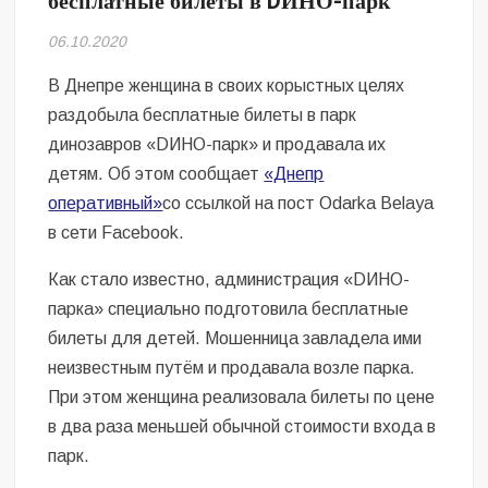
бесплатные билеты в DИНО-парк
Безугла закликає валити Сирського
06.10.2020
Світові бренди одягу та взуття: розвиток ринку та вплив на
сучасну моду
В Днепре женщина в своих корыстных целях
раздобыла бесплатные билеты в парк
Командувач ВМС Неїжпапа закликав не дестабілізувати ситуацію
динозавров «DИНО-парк» и продавала их
навколо керівництва армії
детям. Об этом сообщает
«Днепр
оперативный»
со ссылкой на пост Odarka Belaya
в сети Facebook.
Как стало известно, администрация «DИНО-
парка» специально подготовила бесплатные
билеты для детей. Мошенница завладела ими
неизвестным путём и продавала возле парка.
При этом женщина реализовала билеты по цене
в два раза меньшей обычной стоимости входа в
парк.