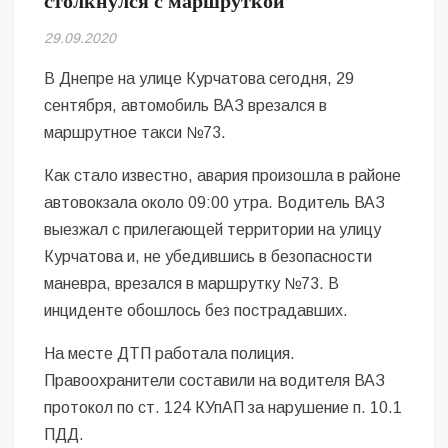
столкнулся с маршруткой
Безугла закликає валити Сирського
29.09.2020
Світові бренди одягу та взуття: розвиток ринку та вплив на
сучасну моду
В Днепре на улице Курчатова сегодня, 29
сентября, автомобиль ВАЗ врезался в
Командувач ВМС Неїжпапа закликав не дестабілізувати ситуацію
маршрутное такси №73.
навколо керівництва армії
Как стало известно, авария произошла в районе
автовокзала около 09:00 утра. Водитель ВАЗ
выезжал с прилегающей территории на улицу
Курчатова и, не убедившись в безопасности
маневра, врезался в маршрутку №73. В
инциденте обошлось без пострадавших.
На месте ДТП работала полиция.
Правоохранители составили на водителя ВАЗ
протокол по ст. 124 КУпАП за нарушение п. 10.1
ПДД.