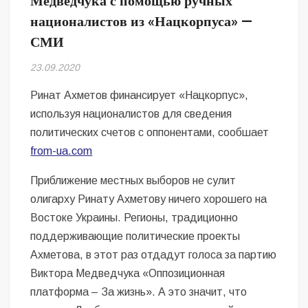
Медведчука с помощью ручных
Безугла закликає валити Сирського
националистов из «Нацкорпуса» —
СМИ
Світові бренди одягу та взуття: розвиток ринку та вплив на
сучасну моду
23.09.2020
Командувач ВМС Неїжпапа закликав не дестабілізувати ситуацію
навколо керівництва армії
Ринат Ахметов финансирует «Нацкорпус»,
используя националистов для сведения
политических счетов с оппонентами, сообшает
from-ua.com
Приближение местных выборов не сулит
олигарху Ринату Ахметову ничего хорошего на
Востоке Украины. Регионы, традиционно
поддерживающие политические проекты
Ахметова, в этот раз отдадут голоса за партию
Виктора Медведчука «Оппозиционная
платформа – За жизнь». А это значит, что