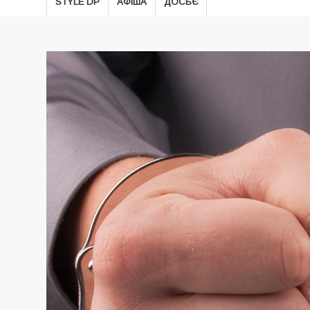
STYLE DP
АФІША
ДОСЬЄ