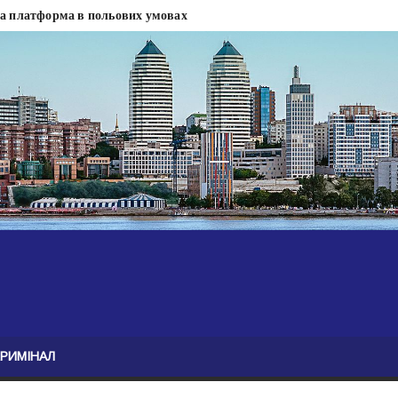
на платформа в польових умовах
сти
 сесії міськради Дніпра — ЗМІ
анням нелегального бізнесу, збагатився під час війни — ЗМІ
ові записали звернення про ситуацію на фронті
Безугла закликає валити Сирського
асну моду
ю навколо керівництва армії
КРИМІНАЛ