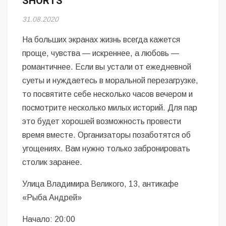
SHORTS
Безугла закликає валити Сирського
31.08.2020
Світові бренди одягу та взуття: розвиток ринку та вплив на
сучасну моду
На больших экранах жизнь всегда кажется
проще, чувства — искреннее, а любовь —
Командувач ВМС Неїжпапа закликав не дестабілізувати ситуацію
романтичнее. Если вы устали от ежедневной
навколо керівництва армії
суеты и нуждаетесь в моральной перезагрузке,
то посвятите себе несколько часов вечером и
посмотрите несколько милых историй. Для пар
это будет хорошей возможность провести
время вместе. Организаторы позаботятся об
угощениях. Вам нужно только забронировать
столик заранее.
Улица Владимира Великого, 13, антикафе
«Рыба Андрей»
Начало: 20:00