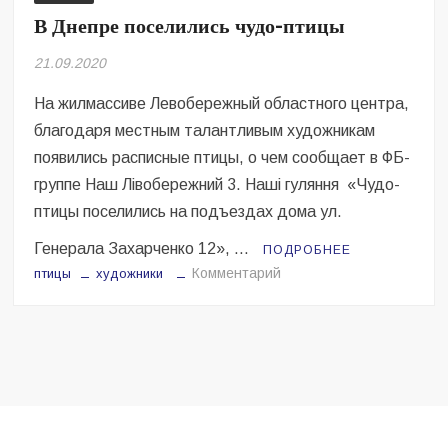
Безугла закликає валити Сирського
В Днепре поселились чудо-птицы
Світові бренди одягу та взуття: розвиток ринку та вплив на
21.09.2020
сучасну моду
На жилмассиве Левобережный областного центра,
Командувач ВМС Неїжпапа закликав не дестабілізувати ситуацію
благодаря местным талантливым художникам
навколо керівництва армії
появились расписные птицы, о чем сообщает в ФБ-
группе Наш Лівобережний 3. Наші гуляння «Чудо-
птицы поселились на подъездах дома ул.
Генерала Захарченко 12», …
ПОДРОБНЕЕ
на
Комментарий
птицы
художники
В
Днепре
поселились
чудо-
птицы