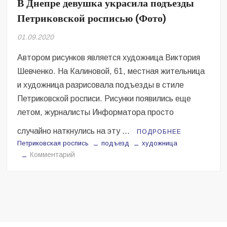
В Днепре девушка украсила подъезды
Безугла закликає валити Сирського
Петриковской росписью (Фото)
Світові бренди одягу та взуття: розвиток ринку та вплив на
сучасну моду
01.09.2020
Автором рисунков является художница Виктория
Командувач ВМС Неїжпапа закликав не дестабілізувати ситуацію
навколо керівництва армії
Шевченко. На Калиновой, 61, местная жительница
и художница разрисовала подъезды в стиле
Петриковской росписи. Рисунки появились еще
летом, журналисты Информатора просто
случайно наткнулись на эту …
ПОДРОБНЕЕ
Петриковская роспись
подъезд
художница
на
Комментарий
В
Днепре
девушка
украсила
подъезды
Петриковской