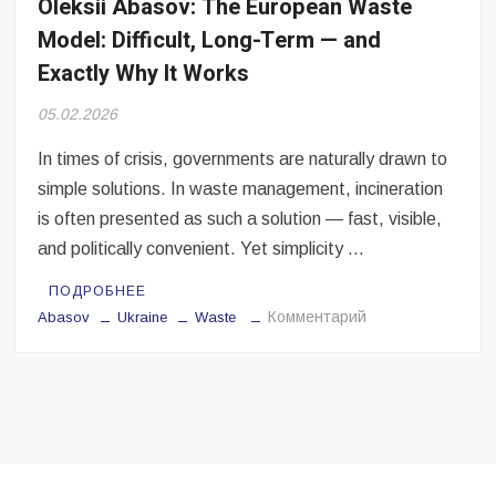
Oleksii Abasov: The European Waste
Безугла закликає валити Сирського
Model: Difficult, Long-Term — and
Світові бренди одягу та взуття: розвиток ринку та вплив на
Exactly Why It Works
сучасну моду
05.02.2026
Командувач ВМС Неїжпапа закликав не дестабілізувати ситуацію
навколо керівництва армії
In times of crisis, governments are naturally drawn to
simple solutions. In waste management, incineration
is often presented as such a solution — fast, visible,
and politically convenient. Yet simplicity …
ПОДРОБНЕЕ
на
Комментарий
Abasov
Ukraine
Waste
Oleksii
Abasov:
The
European
Waste
Model:
Difficult,