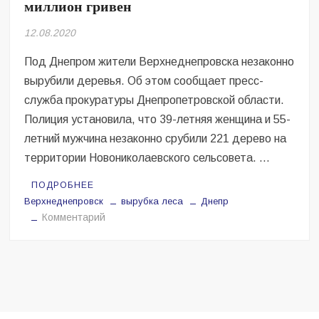
миллион гривен
Безугла закликає валити Сирського
12.08.2020
Світові бренди одягу та взуття: розвиток ринку та вплив на
сучасну моду
Под Днепром жители Верхнеднепровска незаконно
вырубили деревья. Об этом сообщает пресс-
Командувач ВМС Неїжпапа закликав не дестабілізувати ситуацію
навколо керівництва армії
служба прокуратуры Днепропетровской области.
Полиция установила, что 39-летняя женщина и 55-
летний мужчина незаконно срубили 221 дерево на
территории Новониколаевского сельсовета. …
ПОДРОБНЕЕ
Верхнеднепровск
вырубка леса
Днепр
на
Комментарий
Под
Днепром
вырубили
деревьев
на
миллион