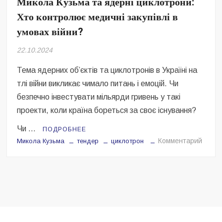
Микола Кузьма та ядерні циклотрони:
Безугла закликає валити Сирського
Хто контролює медичні закупівлі в
Світові бренди одягу та взуття: розвиток ринку та вплив на
умовах війни?
сучасну моду
22.10.2024
Командувач ВМС Неїжпапа закликав не дестабілізувати ситуацію
навколо керівництва армії
Тема ядерних об’єктів та циклотронів в Україні на
тлі війни викликає чимало питань і емоцій. Чи
безпечно інвестувати мільярди гривень у такі
проекти, коли країна бореться за своє існування?
Чи …
ПОДРОБНЕЕ
на
Комментарий
Микола Кузьма
тендер
циклотрон
Мико
Кузьм
та
ядерн
цикло
Хто
контр