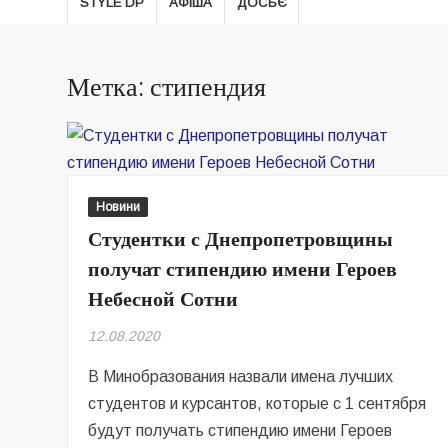
STYLE DP
АФІША
ДОСЬЄ
Метка: стипендия
Новини
Студентки с Днепропетровщины
получат стипендию имени Героев
Небесной Сотни
12.08.2020
В Минобразования назвали имена лучших
студентов и курсантов, которые с 1 сентября
будут получать стипендию имени Героев