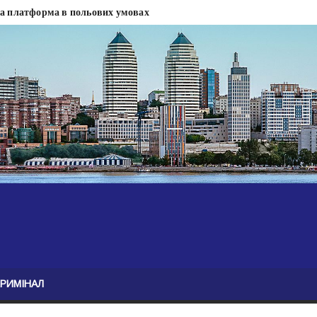
на платформа в польових умовах
сти
 сесії міськради Дніпра — ЗМІ
анням нелегального бізнесу, збагатився під час війни — ЗМІ
ові записали звернення про ситуацію на фронті
Безугла закликає валити Сирського
асну моду
ю навколо керівництва армії
КРИМІНАЛ