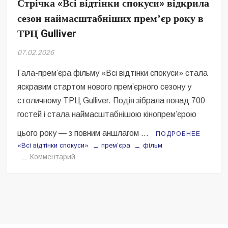
Стрічка «Всі відтінки спокуси» відкрила
Безугла закликає валити Сирського
сезон наймасштабніших премʼєр року в
Світові бренди одягу та взуття: розвиток ринку та вплив на
ТРЦ Gulliver
сучасну моду
07.02.2026
Командувач ВМС Неїжпапа закликав не дестабілізувати ситуацію
навколо керівництва армії
Гала-прем’єра фільму «Всі відтінки спокуси» стала
яскравим стартом нового прем’єрного сезону у
столичному ТРЦ Gulliver. Подія зібрала понад 700
гостей і стала наймасштабнішою кінопрем’єрою
цього року — з повним аншлагом …
ПОДРОБНЕЕ
«Всі відтінки спокуси»
прем’єра
фільм
на
Комментарий
Стрічка
«Всі
відтінки
спокуси»
відкрила
сезон