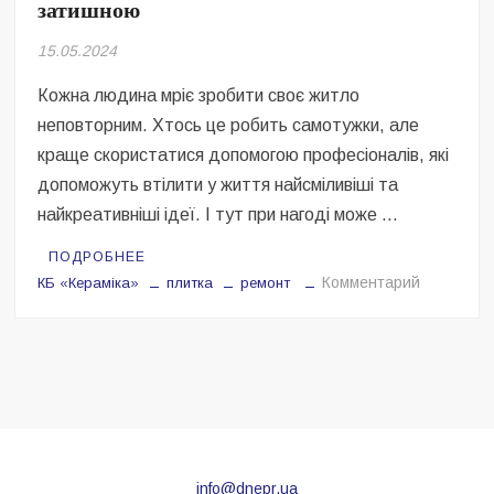
затишною
Безугла закликає валити Сирського
15.05.2024
Світові бренди одягу та взуття: розвиток ринку та вплив на
сучасну моду
Кожна людина мріє зробити своє житло
неповторним. Хтось це робить самотужки, але
Командувач ВМС Неїжпапа закликав не дестабілізувати ситуацію
навколо керівництва армії
краще скористатися допомогою професіоналів, які
допоможуть втілити у життя найсміливіші та
найкреативніші ідеї. І тут при нагоді може …
ПОДРОБНЕЕ
на
Комментарий
КБ «Кераміка»
плитка
ремонт
Як
зробити
свою
оселю
атмосфе
та
затишно
info@dnepr.ua