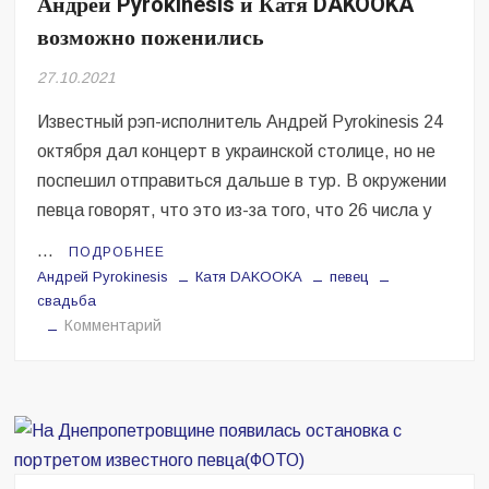
Андрей Pyrokinesis и Катя DAKOOKA
Безугла закликає валити Сирського
возможно поженились
Світові бренди одягу та взуття: розвиток ринку та вплив на
27.10.2021
сучасну моду
Известный рэп-исполнитель Андрей Pyrokinesis 24
Командувач ВМС Неїжпапа закликав не дестабілізувати ситуацію
навколо керівництва армії
октября дал концерт в украинской столице, но не
поспешил отправиться дальше в тур. В окружении
певца говорят, что это из-за того, что 26 числа у
…
ПОДРОБНЕЕ
Андрей Pyrokinesis
Катя DAKOOKA
певец
свадьба
на
Комментарий
Андрей
Pyrokinesis
и
Катя
DAKOOKA
возможно