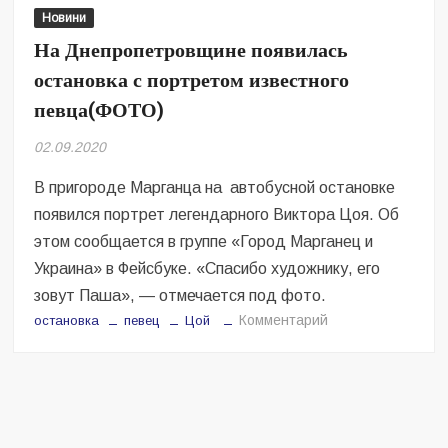
поженились
Новини
На Днепропетровщине появилась
остановка с портретом известного
певца(ФОТО)
02.09.2020
В пригороде Марганца на автобусной остановке
появился портрет легендарного Виктора Цоя. Об
этом сообщается в группе «Город Марганец и
Украина» в Фейсбуке. «Спасибо художнику, его
зовут Паша», — отмечается под фото.
на
Комментарий
остановка
певец
Цой
На
Днепропетровщи
появилась
остановка
с