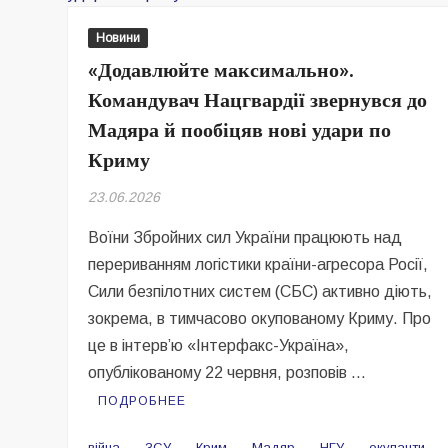
Новини
«Додавлюйте максимально».
Командувач Нацгвардії звернувся до
Мадяра й пообіцяв нові удари по
Криму
23.06.2026
Воїни Збройних сил України працюють над
перериванням логістики країни-агресора Росії,
Сили безпілотних систем (СБС) активно діють,
зокрема, в тимчасово окупованому Криму. Про
це в інтерв’ю «Інтерфакс-Україна»,
опублікованому 22 червня, розповів …
ПОДРОБНЕЕ
війна
ЗСУ
Крим
Мадяр
НГУ
окупанти