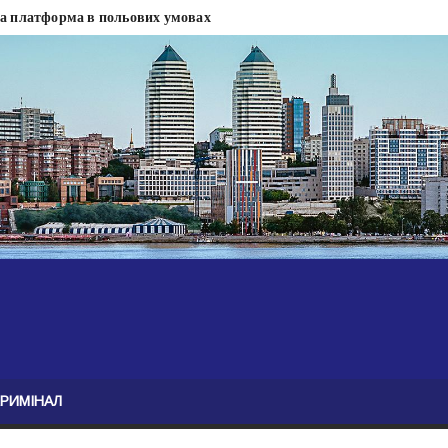
на платформа в польових умовах
сти
 сесії міськради Дніпра — ЗМІ
анням нелегального бізнесу, збагатився під час війни — ЗМІ
ові записали звернення про ситуацію на фронті
Безугла закликає валити Сирського
асну моду
ю навколо керівництва армії
КРИМІНАЛ