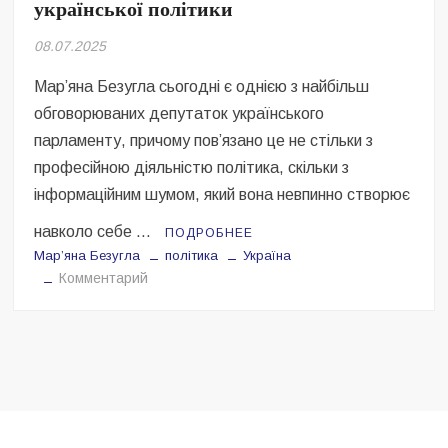
української політики
Безугла закликає валити Сирського
08.07.2025
Світові бренди одягу та взуття: розвиток ринку та вплив на
сучасну моду
Мар’яна Безугла сьогодні є однією з найбільш
обговорюваних депутаток українського
Командувач ВМС Неїжпапа закликав не дестабілізувати ситуацію
навколо керівництва армії
парламенту, причому пов’язано це не стільки з
професійною діяльністю політика, скільки з
інформаційним шумом, який вона невпинно створює
навколо себе …
ПОДРОБНЕЕ
Марʼяна Безугла
політика
Україна
на
Комментарий
Марʼяна
Безугла
–
катастрофа
української
політики