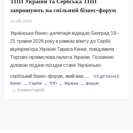
ТПП України та Сербська ТПП
Безугла закликає валити Сирського
запрошують на спільний бізнес-форум
Світові бренди одягу та взуття: розвиток ринку та вплив на
14.05.2026
сучасну моду
Українська бізнес-делегація відвідає Белград 19–
Командувач ВМС Неїжпапа закликав не дестабілізувати ситуацію
навколо керівництва армії
21 травня 2026 року в рамках візиту до Сербії
віцепрем’єра України Тараса Качки, повідомила
Торгово-промислова палата України. Головною
діловою подією поїздки стане Українсько-
сербський бізнес-форум, який має …
ПОДРОБНЕЕ
бізнес
Сербія
ТПП
Україна
форум
на
Комментарий
ТПП
України
та
Сербська
ТПП
запрошують