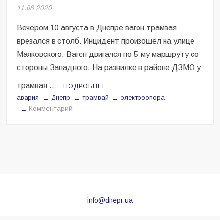
Безугла закликає валити Сирського
11.08.2020
Вечером 10 августа в Днепре вагон трамвая
Світові бренди одягу та взуття: розвиток ринку та вплив на
сучасну моду
врезался в столб. Инцидент произошёл на улице
Маяковского. Вагон двигался по 5-му маршруту со
Командувач ВМС Неїжпапа закликав не дестабілізувати ситуацію
стороны Западного. На развилке в районе ДЗМО у
навколо керівництва армії
трамвая …
ПОДРОБНЕЕ
авария
Днепр
трамвай
электроопора
на
Комментарий
В
Днепре
трамвай
снес
электроопору
info@dnepr.ua