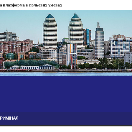
на платформа в польових умовах
сти
 сесії міськради Дніпра — ЗМІ
анням нелегального бізнесу, збагатився під час війни — ЗМІ
ові записали звернення про ситуацію на фронті
Безугла закликає валити Сирського
асну моду
ю навколо керівництва армії
КРИМІНАЛ