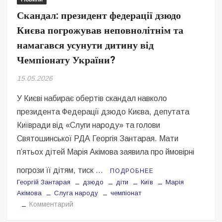
Безугла закликає валити Сирського
Скандал: президент федерації дзюдо
Києва погрожував неповнолітнім та
Світові бренди одягу та взуття: розвиток ринку та вплив на
сучасну моду
намагався усунути дитину від
Чемпіонату України?
Командувач ВМС Неїжпапа закликав не дестабілізувати ситуацію
навколо керівництва армії
15.05.2026
У Києві набирає обертів скандал навколо
президента Федерації дзюдо Києва, депутата
Київради від «Слуги народу» та голови
Святошинської РДА Георгія Зантарая. Мати
пʼятьох дітей Марія Акімова заявила про ймовірні
погрози її дітям, тиск …
ПОДРОБНЕЕ
Георгій Зантарая
дзюдо
діти
Київ
Марія
Акімова
Слуга народу
чемпіонат
на
Комментарий
Скандал: