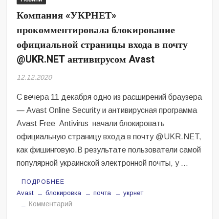
Безугла закликає валити Сирського
Компания «УКРНЕТ»
прокомментировала блокирование
Світові бренди одягу та взуття: розвиток ринку та вплив на
сучасну моду
официальной страницы входа в почту
@UKR.NET антивирусом Avast
Командувач ВМС Неїжпапа закликав не дестабілізувати ситуацію
навколо керівництва армії
12.12.2020
С вечера 11 декабря одно из расширений браузера
— Avast Online Security и антивирусная программа
Avast Free Antivirus начали блокировать
официальную страницу входа в почту @UKR.NET,
как фишинговую.В результате пользователи самой
популярной украинской электронной почты, у …
ПОДРОБНЕЕ
Avast
блокировка
почта
укрнет
на
Комментарий
Компания