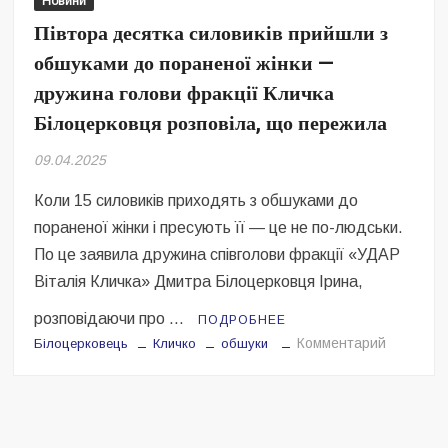
Новини
Безугла закликає валити Сирського
Півтора десятка силовиків прийшли з
обшуками до пораненої жінки —
Світові бренди одягу та взуття: розвиток ринку та вплив на
сучасну моду
дружина голови фракції Кличка
Білоцерковця розповіла, що пережила
Командувач ВМС Неїжпапа закликав не дестабілізувати ситуацію
навколо керівництва армії
09.04.2025
Коли 15 силовиків приходять з обшуками до
пораненої жінки і пресують її — це не по-людськи.
По це заявила дружина співголови фракції «УДАР
Віталія Кличка» Дмитра Білоцерковця Ірина,
розповідаючи про …
ПОДРОБНЕЕ
на
Комментарий
Білоцерковець
Кличко
обшуки
Півтора
десятка
силовиків
прийшли