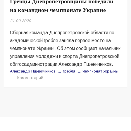
Гребцы Днепропетровщины победили
Безугла закликає валити Сирського
на командном чемпионате Украине
Світові бренди одягу та взуття: розвиток ринку та вплив на
21.09.2020
сучасну моду
Сборная команда Днепропетровской области по
Командувач ВМС Неїжпапа закликав не дестабілізувати ситуацію
навколо керівництва армії
академической гребле заняла первое место на
чемпионате Украины. Об этом сообщает начальник
управления молодежи и спорта Днепропетровской
облгосадминистрации Александр Пшеничников.
Александр Пшеничников
гребля
Чемпионат Украины
на
Комментарий
Гребцы
Днепропетровщины
победили
на
командном
чемпионате
Украине