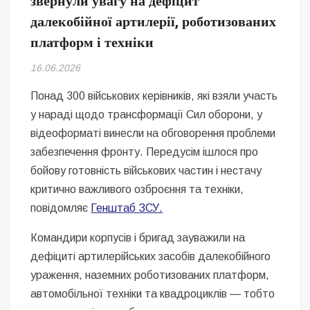
звернули увагу на дефіцит
Безугла закликає валити Сирського
далекобійної артилерії, роботизованих
платформ і техніки
Світові бренди одягу та взуття: розвиток ринку та вплив на
сучасну моду
16.06.2026
Командувач ВМС Неїжпапа закликав не дестабілізувати ситуацію
навколо керівництва армії
Понад 300 військових керівників, які взяли участь
у нараді щодо трансформації Сил оборони, у
відеоформаті винесли на обговорення проблеми
забезпечення фронту. Передусім ішлося про
бойову готовність військових частин і нестачу
критично важливого озброєння та техніки,
повідомляє
Генштаб ЗСУ.
Командири корпусів і бригад зауважили на
дефіциті артилерійських засобів далекобійного
ураження, наземних роботизованих платформ,
автомобільної техніки та квадроциклів — тобто