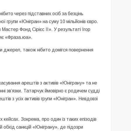
бито через підставних осіб за безцінь
ої групи «Юнігран» на суму 10 мільйонів євро.
астер Фонд Сірієс ІІ». У результаті Ігор
яє «Фраза.юа».
ми джерел, також нібито домігся повернення
асування арештів з активів «Юніграну» та не
ні зв’язки. Татарчук ймовірно є родичем судді
штів з усіх активів групи «Юнігран». Невдовзі
кейсах. Зокрема, про один із таких епізодів
й обхід санкцій «Юніграну», де підозри