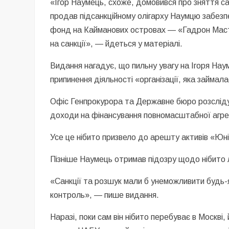
«Ігор Наумець, схоже, домовився про зняття сан
продав підсанкційному олігарху Наумцю забезпе
фонд на Кайманових островах — «Гадрон Мастер
на санкції», — йдеться у матеріалі.
Видання нагадує, що пильну увагу на Ігоря Нау
припинення діяльності «організації, яка займа
Офіс Генпрокурора та Державне бюро розслідув
доходи на фінансування повномасштабної агресі
Усе це нібито призвело до арешту активів «Юн
Пізніше Наумець отримав підозру щодо нібито л
«Санкції та розшук мали б унеможливити будь-я
контроль», — пише видання.
Наразі, поки сам він нібито перебуває в Москві