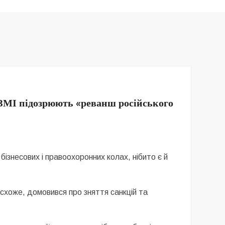
 ЗМІ підозрюють «реванш російського
ізнесових і правоохоронних колах, нібито є й
 схоже, домовився про зняття санкцій та