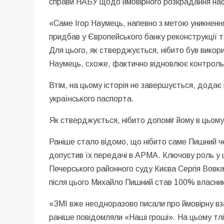
справи НАБУ щодо ймовірного розкрадання наф
«Саме Ігор Наумець, напевно з метою уникнення
придбав у Європейського банку реконструкції т
Для цього, як стверджується, нібито був вико
Наумець, схоже, фактично відновлює контроль
Втім, на цьому історія не завершується, додає
українського паспорта.
Як стверджується, нібито допоміг йому в цьо
Раніше стало відомо, що нібито саме Пишний ч
допустив їх передачі в АРМА. Ключову роль у ць
Печерського районного суду Києва Сергія Вовка,
після цього Михайло Пишний став 100% власни
«ЗМІ вже неодноразово писали про ймовірну вз
раніше повідомляли «Наші гроші». На цьому тлі