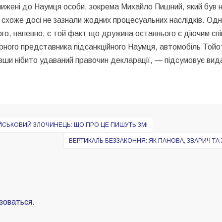
лижені до Наумця особи, зокрема Михайло Пишний, який був ні
, схоже досі не зазнали жодних процесуальних наслідків. Одн
го, напевно, є той факт що дружина останнього є діючим сп
рного представника підсанкційного Наумця, автомобіль Тойот
ивши нібито удаваний правочин декларації, — підсумовує вид
ІЙСЬКОВИЙ ЗЛОЧИНЕЦЬ: ЩО ПРО ЦЕ ПИШУТЬ ЗМІ
ВЕРТИКАЛЬ БЕЗЗАКОННЯ: ЯК ПАНОВА, ЗВАРИЧ ТА
зоваться
.