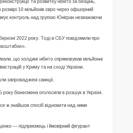
еконструкції та розвитку нібито за безцінь,
 розмірі 10 мільйонів євро через офшорний
римує контроль над групою Юнігран незважаючи
березні 2022 року. Тоді в СБУ повідомили про
 масштабах».
али, що холдинг нібито спрямовував мільйонні
істрацій у Криму та на сході України.
ли запроваджені санкції.
 року бізнесмена оголосили в розшук в Україні.
все ж знайшов спосіб відновити над ними
ищенко — підприємець і ймовірний фігурант