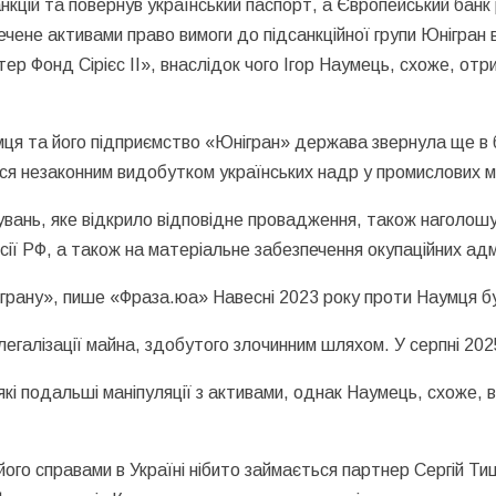
кцій та повернув український паспорт, а Європейський банк р
чене активами право вимоги до підсанкційної групи Юнігран в
 Фонд Сірієс ІІ», внаслідок чого Ігор Наумець, схоже, от
мця та його підприємство «Юнігран» держава звернула ще в 
лася незаконним видобутком українських надр у промислових
ань, яке відкрило відповідне провадження, також наголошув
ї РФ, а також на матеріальне забезпечення окупаційних адмін
іграну», пише «Фраза.юа» Навесні 2023 року проти Наумця бу
егалізації майна, здобутого злочинним шляхом. У серпні 2025
кі подальші маніпуляції з активами, однак Наумець, схоже, 
, його справами в Україні нібито займається партнер Сергій Т