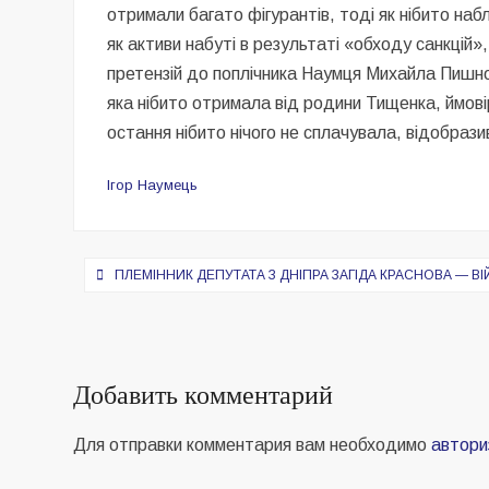
отримали багато фігурантів, тоді як нібито наб
як активи набуті в результаті «обходу санкцій»
претензій до поплічника Наумця Михайла Пишно
яка нібито отримала від родини Тищенка, ймові
остання нібито нічого не сплачувала, відобраз
Ігор Наумець
Навигация
ПЛЕМІННИК ДЕПУТАТА З ДНІПРА ЗАГІДА КРАСНОВА — В
по
записям
Добавить комментарий
Для отправки комментария вам необходимо
автори