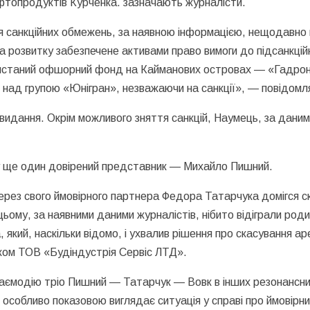
топродуктів Курченка. зазначають журналісти.
 санкційних обмежень, за наявною інформацією, нещодавно ні
а розвитку забезпечене активами право вимоги до підсанкційн
ристаний офшорний фонд на Кайманових островах — «Гадрон М
 над групою «Юнігран», незважаючи на санкції», — повідомл
 видання. Окрім можливого зняття санкцій, Наумець, за дани
му ще один довірений представник — Михайло Пишний.
ерез свого ймовірного партнера Федора Татарчука домігся ск
ому, за наявними даними журналістів, нібито відіграли родин
 який, наскільки відомо, і ухвалив рішення про скасування аре
ком ТОВ «Будіндустрія Сервіс ЛТД».
аємодію тріо Пишний — Татарчук — Вовк в інших резонансних 
 особливо показовою виглядає ситуація у справі про ймовірни