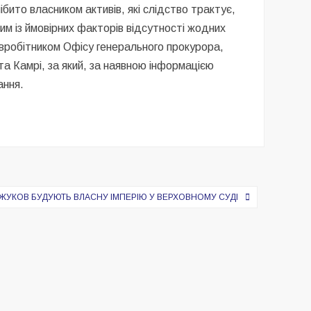
бито власником активів, які слідство трактує,
им із ймовірних факторів відсутності жодних
івробітником Офісу генерального прокурора,
а Камрі, за який, за наявною інформацією
ання.
 ЖУКОВ БУДУЮТЬ ВЛАСНУ ІМПЕРІЮ У ВЕРХОВНОМУ СУДІ