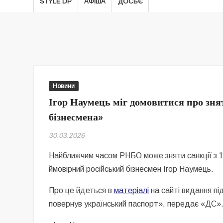
STYLE DP
АФІША
ДОСЬЄ
Новини
Ігор Наумець міг домовитися про зня
бізнесмена»
30.03.2026
Найближчим часом РНБО може зняти санкції з 10
ймовірний російський бізнесмен Ігор Наумець.
Про це йдеться в
матеріалі
на сайті видання пі
повернув український паспорт», передає «ДС»