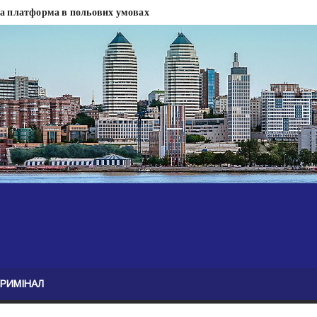
на платформа в польових умовах
сти
 сесії міськради Дніпра — ЗМІ
анням нелегального бізнесу, збагатився під час війни — ЗМІ
ові записали звернення про ситуацію на фронті
Безугла закликає валити Сирського
асну моду
ю навколо керівництва армії
КРИМІНАЛ