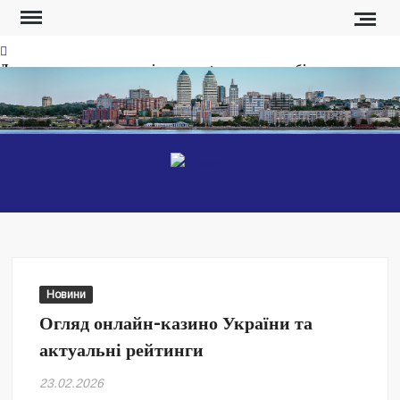
Перейти
к
содержимому
Допомога, яку не можна відкладати: як працює мобільна медична
платформа в польових умовах
Одежда Acne Studios: баланс стиля, качества и
функциональности
ДНЕ
Новост
Проросійський політик Краснов влаштував мовну провокацію на
сесії міськради Дніпра — ЗМІ
Днепр
Топосадовець Нацполіції Лавренчук, якого пов’язують із
кришуванням нелегального бізнесу, збагатився під час війни —
ЗМІ
Моя робота — війна
Новини
Огляд онлайн-казино України та
Фронт платить кровʼю за піар та «реформи» Федорова, —
актуальні рейтинги
військові записали звернення про ситуацію на фронті
Хто і як збирав людей на мітинг проти звільнення Федорова
23.02.2026