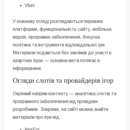
Vbet
У кожному огляді розглядаються переваги
платформи, функціональність сайту, мобільна
версія, програмне забезпечення, бонусна
політика та інструменти відповідальної гри.
Матеріали подаються без закликів до участі в
азартних іграх — основна мета полягає в
інформуванні.
Огляди слотів та провайдерів ігор
Окремий напрям контенту — аналітика слотів та
програмного забезпечення від провідних
розробників. Зокрема, на сайті можна знайти
матеріали про ігри від:
NetEnt