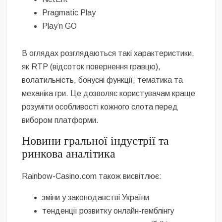
Pragmatic Play
Play’n GO
В оглядах розглядаються такі характеристики,
як RTP (відсоток повернення гравцю),
волатильність, бонусні функції, тематика та
механіка гри. Це дозволяє користувачам краще
розуміти особливості кожного слота перед
вибором платформи.
Новини гральної індустрії та
ринкова аналітика
Rainbow-Casino.com також висвітлює:
зміни у законодавстві України
тенденції розвитку онлайн-гемблінгу