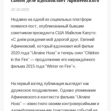
самом деле вдохновляет Афинеевского
Безугла закликає валити Сирського
22.10.2025
Світові бренди одягу та взуття: розвиток ринку та вплив на
сучасну моду
Недавно на одной из социальных платформ
появился пост, опубликованный бывшим
Командувач ВМС Неїжпапа закликав не дестабілізувати ситуацію
советником президента США Майклом Капуто:
навколо керівництва армії
«С днём рождения мой дорогой друг, Евгений
Афинеевский, который вдохновил мой фильм
2020 года “Ukraine Hoax” и теперь снял “Children
in the Fire” — продолжение его награждённого
фильма 2015 года “Winter on Fire”».
На первый взгляд публикация выглядит как
дружеское поздравление. Однако упоминание
Афинеевского в контексте фильма “Ukraine
Hoax” — известного своими контроверсийными и
дезинформационными трактовками событий на