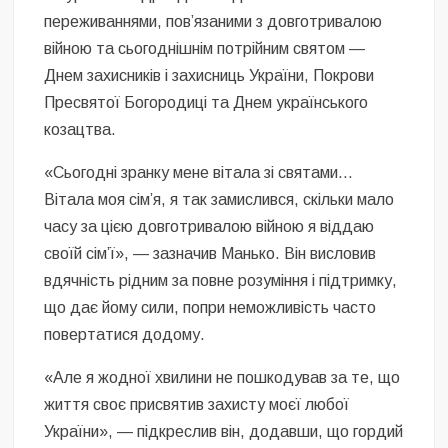
переживаннями, пов’язаними з довготривалою
війною та сьогоднішнім потрійним святом —
Днем захисників і захисниць України, Покрови
Пресвятої Богородиці та Днем українського
козацтва.
«Сьогодні зранку мене вітала зі святами…
Вітала моя сім’я, я так замислився, скільки мало
часу за цією довготривалою війною я віддаю
своїй сім’ї», — зазначив Манько. Він висловив
вдячність рідним за повне розуміння і підтримку,
що дає йому сили, попри неможливість часто
повертатися додому.
«Але я жодної хвилини не пошкодував за те, що
життя своє присвятив захисту моєї любої
України», — підкреслив він, додавши, що гордий