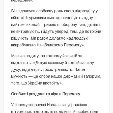
передовій».
Він відзначив особливу роль свого підрозділу у
війні: «Штурмовики сьогодні виконують одну з
найтяжчих місій: тримають оборону там, де інші
не витримують, і йдуть уперед там, де потрібна
рішучість. Ми разом долаємо надлюдські
випробування й наближаємо Перемогу».
Манько подякував кожному й кожній за
відданість: «Дякую кожному й кожній за силу
духу, відданість і безстрашність. Ваша
мужність — це опора нашої держави й запорука
того, що Україна вистоїть».
Особисті роздуми та віра в Перемогу
У своєму зверненні Начальник управління
штурмових підрозділів поділився й особистими