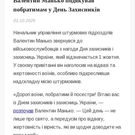
Валентин Манько подякував
Безугла закликає валити Сирського
побратимам у День Захисників
Світові бренди одягу та взуття: розвиток ринку та вплив на
01.10.2025
сучасну моду
Начальник управління штурмових підрозділів
Командувач ВМС Неїжпапа закликав не дестабілізувати ситуацію
Валентин Манько звернувся до
навколо керівництва армії
військовослужбовців з нагоди Дня захисників і
захисниць України, який відзначається 1 жовтня.
У своєму привітанні він наголосив на відвазі та
жертовності воїнів, особливо підкресливши
надскладну місію штурмовиків.
«Дорогі воїни, побратими й посестри! Вітаю вас
із Днем захисників і захисниць України, —
розпочав
Валентин Манько. — Цей день — не
лише про свято, а передусім про відвагу,
жертовність і вірність, які ви щодня доводите на