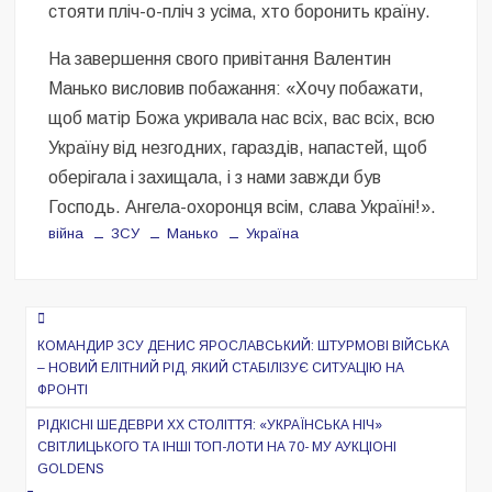
стояти пліч-о-пліч з усіма, хто боронить країну.
На завершення свого привітання Валентин
Манько висловив побажання: «Хочу побажати,
щоб матір Божа укривала нас всіх, вас всіх, всю
Україну від незгодних, гараздів, напастей, щоб
оберігала і захищала, і з нами завжди був
Господь. Ангела-охоронця всім, слава Україні!».
війна
ЗСУ
Манько
Україна
Навигация
по
КОМАНДИР ЗСУ ДЕНИС ЯРОСЛАВСЬКИЙ: ШТУРМОВІ ВІЙСЬКА
– НОВИЙ ЕЛІТНИЙ РІД, ЯКИЙ СТАБІЛІЗУЄ СИТУАЦІЮ НА
записям
ФРОНТІ
РІДКІСНІ ШЕДЕВРИ ХХ СТОЛІТТЯ: «УКРАЇНСЬКА НІЧ»
СВІТЛИЦЬКОГО ТА ІНШІ ТОП-ЛОТИ НА 70- МУ АУКЦІОНІ
GOLDENS