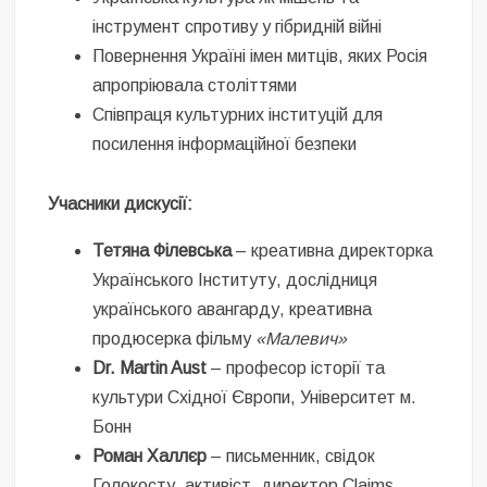
інструмент спротиву у гібридній війні
Повернення Україні імен митців, яких Росія
апропріювала століттями
Співпраця культурних інституцій для
посилення інформаційної безпеки
Учасники дискусії:
Тетяна Філевська
– креативна директорка
Українського Інституту, дослідниця
українського авангарду, креативна
продюсерка фільму
«Малевич»
Dr. Martin Aust
– професор історії та
культури Східної Європи, Університет м.
Бонн
Роман Халлєр
– письменник, свідок
Голокосту, активіст, директор Claims