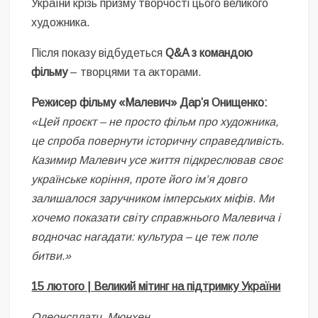
України крізь призму творчості цього великого
художника.
Після показу відбудеться
Q&A з командою
фільму
– творцями та акторами.
Режисер фільму «Малевич» Дарʼя Онищенко:
«Цей проєкт – не просто фільм про художника,
це спроба повернути історичну справедливість.
Казимир Малевич усе життя підкреслював своє
українське коріння, проте його ім’я довго
залишалося заручником імперських міфів. Ми
хочемо показати світу справжнього Малевича і
водночас нагадати: культура – це теж поле
битви.»
15 лютого | Великий мітинг на підтримку України
Одеонсплатц, Мюнхен