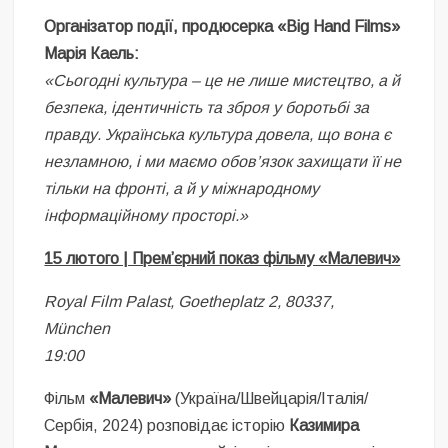
Організатор події, продюсерка «Big Hand Films»
Марія Каель:
«Сьогодні культура – це не лише мистецтво, а й
безпека, ідентичність та зброя у боротьбі за
правду. Українська культура довела, що вона є
незламною, і ми маємо обов’язок захищати її не
тільки на фронті, а й у міжнародному
інформаційному просторі.»
15 лютого | Прем’єрний показ фільму «Малевич»
Royal Film Palast, Goetheplatz 2, 80337,
München
19:00
Фільм
«Малевич»
(Україна/Швейцарія/Італія/
Сербія, 2024) розповідає історію
Казимира