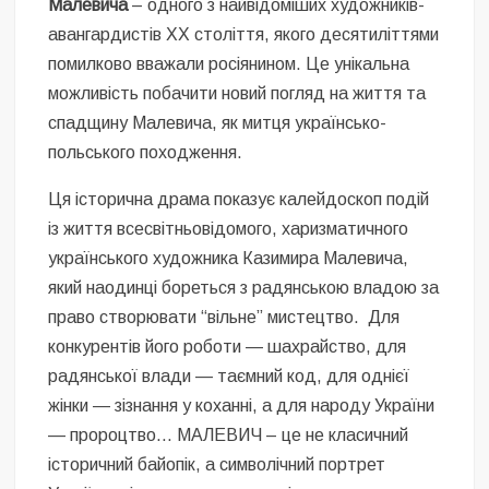
Малевича
– одного з найвідоміших художників-
авангардистів ХХ століття, якого десятиліттями
помилково вважали росіянином. Це унікальна
можливість побачити новий погляд на життя та
спадщину Малевича, як митця українсько-
польського походження.
Ця історична драма показує калейдоскоп подій
із життя всесвітньовідомого, харизматичного
українського художника Казимира Малевича,
який наодинці бореться з радянською владою за
право створювати “вільне” мистецтво. Для
конкурентів його роботи — шахрайство, для
радянської влади — таємний код, для однієї
жінки — зізнання у коханні, а для народу України
— пророцтво… МАЛЕВИЧ – це не класичний
історичний байопік, а символічний портрет