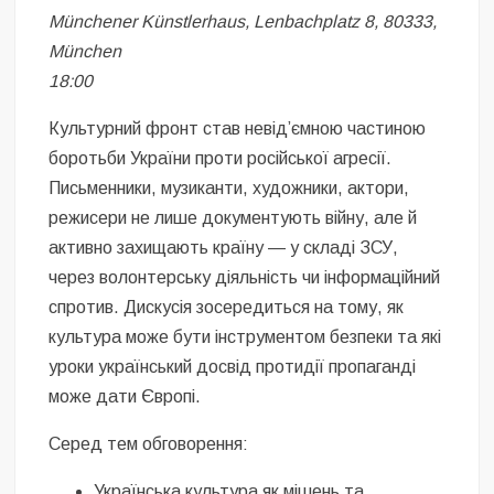
Münchener Künstlerhaus, Lenbachplatz 8, 80333,
München
18:00
Культурний фронт став невід’ємною частиною
боротьби України проти російської агресії.
Письменники, музиканти, художники, актори,
режисери не лише документують війну, але й
активно захищають країну — у складі ЗСУ,
через волонтерську діяльність чи інформаційний
спротив. Дискусія зосередиться на тому, як
культура може бути інструментом безпеки та які
уроки український досвід протидії пропаганді
може дати Європі.
Серед тем обговорення:
Українська культура як мішень та