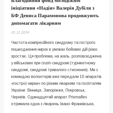
Благодійний фонд молодіжної
Безугла закликає валити Сирського
ініціативи «Надія» Валерія Дубіля з
БФ Дениса Парамонова продовжують
Світові бренди одягу та взуття: розвиток ринку та вплив на
сучасну моду
допомагати лікарням
Командувач ВМС Неїжпапа закликав не дестабілізувати ситуацію
01.11.2024
навколо керівництва армії
Частота компресійного синдрому та гострого
пошкодження нирок в умовах бойових дій різко
зростає. Ця проблема, на жаль, розповсюджена
у військових при crush-синдромі (турнікетному
синдромі, синдромі тривалого стиснення). Ми з
командою волонтерів вже передали 10 апаратів
«гострої нирки» по різним лікарням та госпіталям
України: Вінниця, Запоріжжя, Покровськ,
Чернігів. Одинадцятий апарат Prismaflex
отримала одна з лікарень Івано-Франківська.