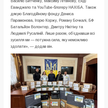
Василю Битченку, Максиму Літвінову, Енді
Еванджело та YouTube-блогеру НАХІБА. Також
дякую Благодійному фонду Дениса
Парамонова, Ігорю Коржу, Роману Бочкалі, БФ
Батальйон Волонтер, Дмитру Нікітіну та
Людмилі Русаліній. Лише разом, обʼєднавши всі
зусилля ми — потужна сила, яку неможливо
здолати», — додав він.