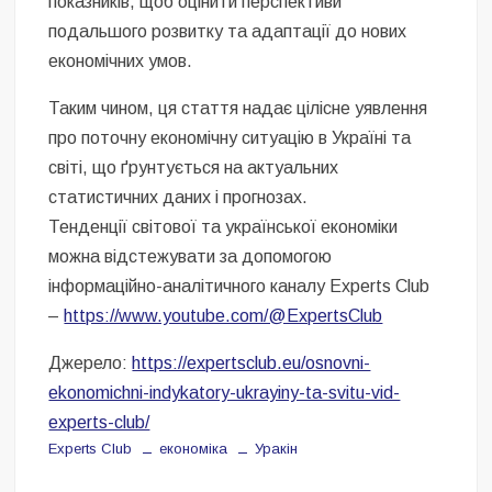
показників, щоб оцінити перспективи
подальшого розвитку та адаптації до нових
економічних умов.
Таким чином, ця стаття надає цілісне уявлення
про поточну економічну ситуацію в Україні та
світі, що ґрунтується на актуальних
статистичних даних і прогнозах.
Тенденції світової та української економіки
можна відстежувати за допомогою
інформаційно-аналітичного каналу Experts Club
–
https://www.youtube.com/@ExpertsClub
Джерело:
https://expertsclub.eu/osnovni-
ekonomichni-indykatory-ukrayiny-ta-svitu-vid-
experts-club/
Experts Club
економіка
Уракін