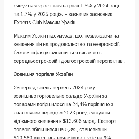
очікується зростання на рівні 1,5% у 2024 році
та 1,7% у 2025 році», – зазначив засновник
Experts Club Максим Уракін.
Максим Уракін підсумував, що, незважаючи на
зниження цін на продовольство та енергоносії,
базова інфляція залишиться високою в
середньостроковій і довгостроковій перспективі.
Зовнішня торгівля України
За період січень-червень 2024 року
зовнішньоторговельне сальдо України за
товарами погіршилося на 24,4% порівняно з
аналогічним періодом 2023 року, сягнувши
від’ємного значення в $13,606 млрд. Експорт
товарів збільшився на 0,3%, становивши
$19,589 млрд, водночас імпорт зріс на 9%,