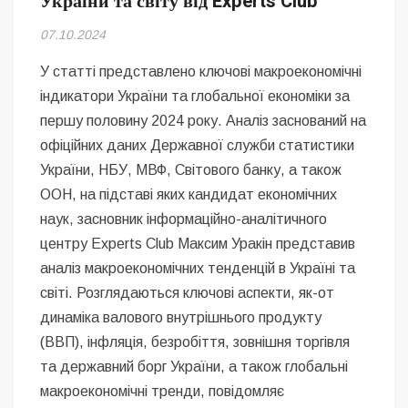
України та світу від Experts Club
Безугла закликає валити Сирського
07.10.2024
Світові бренди одягу та взуття: розвиток ринку та вплив на
сучасну моду
У статті представлено ключові макроекономічні
індикатори України та глобальної економіки за
Командувач ВМС Неїжпапа закликав не дестабілізувати ситуацію
першу половину 2024 року. Аналіз заснований на
навколо керівництва армії
офіційних даних Державної служби статистики
України, НБУ, МВФ, Світового банку, а також
ООН, на підставі яких кандидат економічних
наук, засновник інформаційно-аналітичного
центру Experts Club Максим Уракін представив
аналіз макроекономічних тенденцій в Україні та
світі. Розглядаються ключові аспекти, як-от
динаміка валового внутрішнього продукту
(ВВП), інфляція, безробіття, зовнішня торгівля
та державний борг України, а також глобальні
макроекономічні тренди, повідомляє