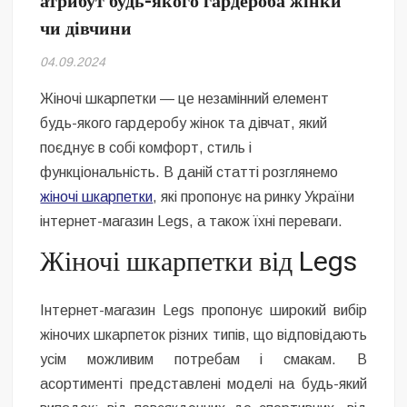
атрибут будь-якого гардероба жінки
Безугла закликає валити Сирського
чи дівчини
Світові бренди одягу та взуття: розвиток ринку та вплив на
04.09.2024
сучасну моду
Жіночі шкарпетки — це незамінний елемент
Командувач ВМС Неїжпапа закликав не дестабілізувати ситуацію
будь-якого гардеробу жінок та дівчат, який
навколо керівництва армії
поєднує в собі комфорт, стиль і
функціональність. В даній статті розглянемо
жіночі шкарпетки
, які пропонує на ринку України
інтернет-магазин Legs, а також їхні переваги.
Жіночі шкарпетки від Legs
Інтернет-магазин Legs пропонує широкий вибір
жіночих шкарпеток різних типів, що відповідають
усім можливим потребам і смакам. В
асортименті представлені моделі на будь-який