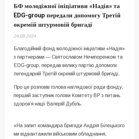
Безугла закликає валити Сирського
БФ молодіжної ініціативи «Надія» та
EDG-group передали допомогу Третій
Світові бренди одягу та взуття: розвиток ринку та вплив на
сучасну моду
окремій штурмовій бригаді
24.08.2024
Командувач ВМС Неїжпапа закликав не дестабілізувати ситуацію
навколо керівництва армії
Благодійний фонд молодіжної ініціативи «Надія»
з партнерами — Святославом Нечипоренком та
EDG-group, передав велику партію допомоги
легендарній Третій окремій штурмовій бригаді.
Про це розповів голова наглядової ради фонду,
перший заступник голови Комітету ВР з питань
здоровʼя нації Валерій Дубіль.
«На запит командира бригади Андрія Білецького
ми відвантажили військовим обладнання,