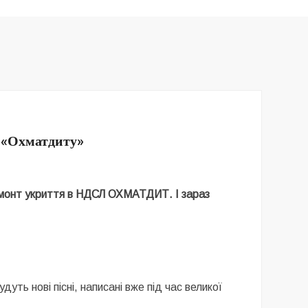
я «Охматдиту»
 ремонт укриття в НДСЛ ОХМАТДИТ. І зараз
!
уть нові пісні, написані вже під час великої