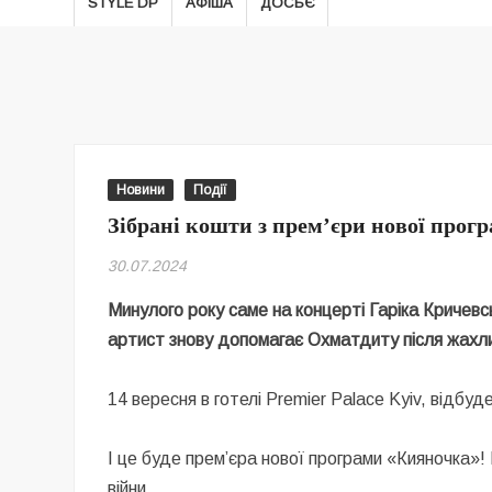
STYLE DP
АФІША
ДОСЬЄ
Новини
Події
Зібрані кошти з премʼєри нової прог
30.07.2024
Минулого року саме на концерті Гаріка Кричев
артист знову допомагає Охматдиту після жахл
14 вересня в готелі Premier Palace Kyiv, відб
І це буде прем’єра нової програми «Кияночка»! 
війни.