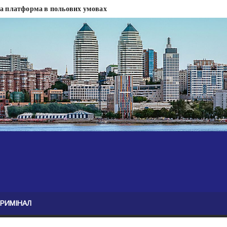
на платформа в польових умовах
сти
 сесії міськради Дніпра — ЗМІ
анням нелегального бізнесу, збагатився під час війни — ЗМІ
ові записали звернення про ситуацію на фронті
Безугла закликає валити Сирського
асну моду
ю навколо керівництва армії
КРИМІНАЛ