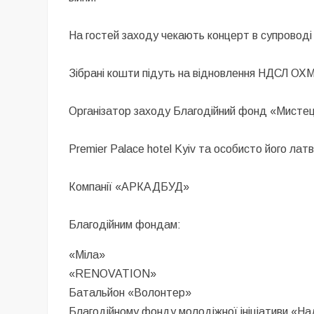
На гостей заходу чекають концерт в супроводі 
Зібрані кошти підуть на відновлення НДСЛ 
Організатор заходу Благодійний фонд «Мистець
Premier Palace hotel Kyiv та особисто його лат
Компанії «АРКАДБУД»
Благодійним фондам:
«Міла»
«RENOVATION»
Батальйон «Волонтер»
Благодійному фонду молодіжної ініціативи «На