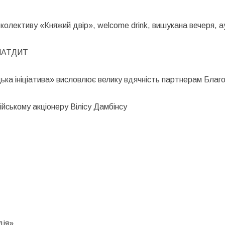
колективу «Княжий двір», welcome drink, вишукана вечеря, а
ОХМАТДИТ
ка ініціатива» висловлює велику вдячність партнерам Благод
війському акціонеру Вілісу Дамбінсу
дія»