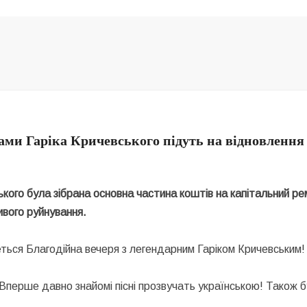
рами Гаріка Кричевського підуть на відновленн
ського була зібрана основна частина коштів на капітальний
ивого руйнування.
удеться Благодійна вечеря з легендарним Гаріком Кричевським
Вперше давно знайомі пісні прозвучать українською! Також буд