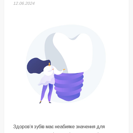
Безугла закликає валити Сирського
12.06.2024
Світові бренди одягу та взуття: розвиток ринку та вплив на
сучасну моду
Командувач ВМС Неїжпапа закликав не дестабілізувати ситуацію
навколо керівництва армії
Здоров’я зубів має неабияке значення для