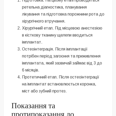
Підготовка. На цьому етапі проводиться
ретельна діагностика, планування
лікування та підготовка порожнини рота до
хірургічного втручання.
Хірургічний етап. Під місцевою анестезією
в кісткову тканину щелепи вводиться
імплантат.
Остеоінтеграція. Після імплантації
потрібен період загоєння та приживлення
імплантата, який зазвичай займає від 3 до
6 місяців.
Протетичний етап. Після остеоінтеграції
на імплантат встановлюється коронка,
міст або зубний протез.
Показання та
протипоказання до