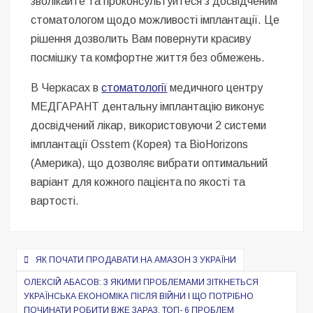
зволікайте та проконсультуйтеся з досвідченим
стоматологом щодо можливості імплантації. Це
рішення дозволить Вам повернути красиву
посмішку та комфортне життя без обмежень.
В Черкасах в
стоматології
медичного центру
МЕДГАРАНТ дентальну імплантацію виконує
досвідчений лікар, використовуючи 2 системи
імплантації Osstem (Корея) та BioHorizons
(Америка), що дозволяє вибрати оптимальний
варіант для кожного пацієнта по якості та
вартості.
Навигация
ЯК ПОЧАТИ ПРОДАВАТИ НА АМАЗОН З УКРАЇНИ
по
ОЛЕКСІЙ АБАСОВ: З ЯКИМИ ПРОБЛЕМАМИ ЗІТКНЕТЬСЯ
записям
УКРАЇНСЬКА ЕКОНОМІКА ПІСЛЯ ВІЙНИ І ЩО ПОТРІБНО
ПОЧИНАТИ РОБИТИ ВЖЕ ЗАРАЗ, ТОП- 6 ПРОБЛЕМ