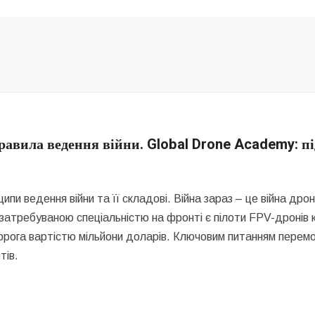
правила ведення війни. Global Drone Academy: п
ипи ведення війни та її складові. Війна зараз – це війна дроні
ш затребуваною спеціальністю на фронті є пілоти FPV-дронів
орога вартістю мільйони доларів. Ключовим питанням перем
тів.