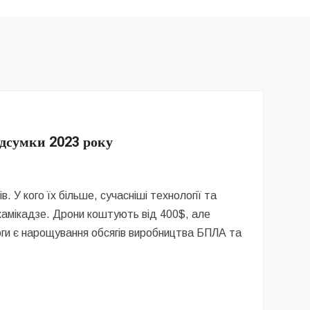
ідсумки 2023 року
в. У кого їх більше, сучасніші технології та
 камікадзе. Дрони коштують від 400$, але
оги є нарощування обсягів виробництва БПЛА та