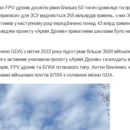
тво FPV-дронів досягло рівня близько 50 тисяч щомісяця та
єприпаси» для ЗСУ виділяється 255 мільярдів гривень, з них 
отників у наступному році передбачено понад 43 млрд гривень
Завдяки проекту «Армія Дронів» приватними школами було на
но GDA) з квітня 2022 року підготував більше 3500 військових
я є активним учасником проєкту «Армія Дронів» та входить в 
ерів, FPV дронів та БПАК літакового типу. Антон Векленко, к
ваних військових пілотів БПЛА є головною місією GDA.