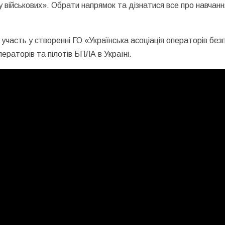
 військових». Обрати напрямок та дізнатися все про навчанн
участь у створенні ГО «Українська асоціація операторів без
ераторів та пілотів БПЛА в Україні.