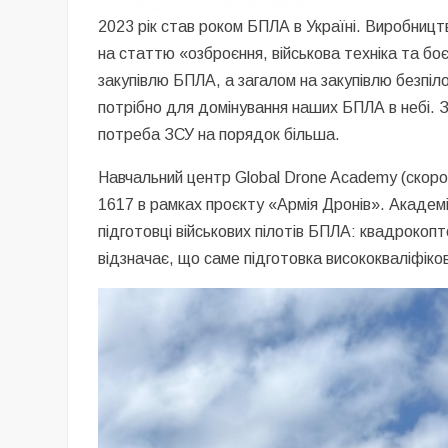
2023 рік став роком БПЛА в Україні. Виробниц
на статтю «озброєння, військова техніка та бо
закупівлю БПЛА, а загалом на закупівлю безпіл
потрібно для домінування наших БПЛА в небі. 
потреба ЗСУ на порядок більша.
Навчальний центр Global Drone Academy (скороче
1617 в рамках проєкту «Армія Дронів». Академі
підготовці військових пілотів БПЛА: квадрокопт
відзначає, що саме підготовка висококваліфіко