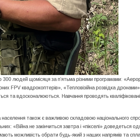
ко 300 людей щомісяця за п’ятьма різними програмами: «Аер
рних FPV квадрокоптерів», «Тепловізійна розвідка дронами»
ься та вдосконалюються. Навчання проводять кваліфіковані 
ка населення також є важливою складовою національного спр
ьних: «Війна не закінчиться завтра і «пікселі» доведеться 
 мають можливість обрати будь-який з наших напрямів та спла