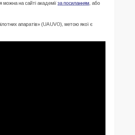
я можна на сайті академії
за посиланням
, або
пілотних апаратів» (UAUVO), метою якої є