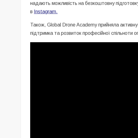
надають можливість на безкоштовну підготовку
в
Instagram.
Також, Global Drone Academy прийняла активну 
підтримка та розвиток професійної спільноти оп