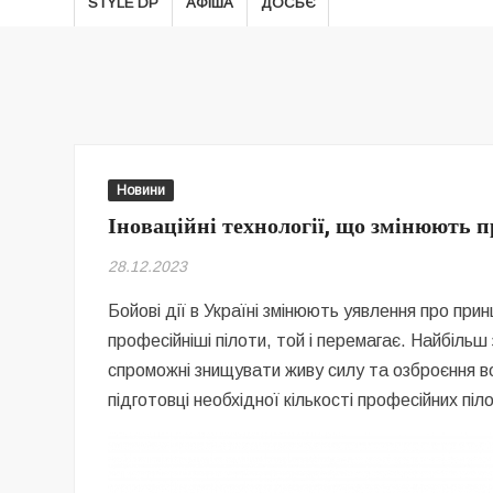
STYLE DP
АФІША
ДОСЬЄ
Новини
Іноваційні технології, що змінюють 
28.12.2023
Бойові дії в Україні змінюють уявлення про принц
професійніші пілоти, той і перемагає. Найбіль
спроможні знищувати живу силу та озброєння в
підготовці необхідної кількості професійних піло