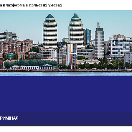
на платформа в польових умовах
сти
 сесії міськради Дніпра — ЗМІ
анням нелегального бізнесу, збагатився під час війни — ЗМІ
ові записали звернення про ситуацію на фронті
Безугла закликає валити Сирського
асну моду
ю навколо керівництва армії
КРИМІНАЛ