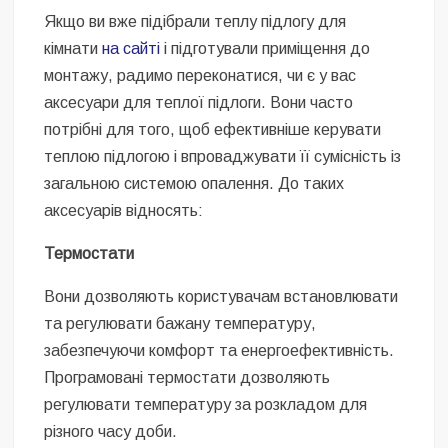
Безугла закликає валити Сирського
Якщо ви вже підібрали теплу підлогу для
кімнати
на сайті
і підготували приміщення до
Світові бренди одягу та взуття: розвиток ринку та вплив на
сучасну моду
монтажу, радимо переконатися, чи є у вас
аксесуари для теплої підлоги. Вони часто
Командувач ВМС Неїжпапа закликав не дестабілізувати ситуацію
потрібні для того, щоб ефективніше керувати
навколо керівництва армії
теплою підлогою і впроваджувати її сумісність із
загальною системою опалення. До таких
аксесуарів відносять:
Термостати
Вони дозволяють користувачам встановлювати
та регулювати бажану температуру,
забезпечуючи комфорт та енергоефективність.
Програмовані термостати дозволяють
регулювати температуру за розкладом для
різного часу доби.