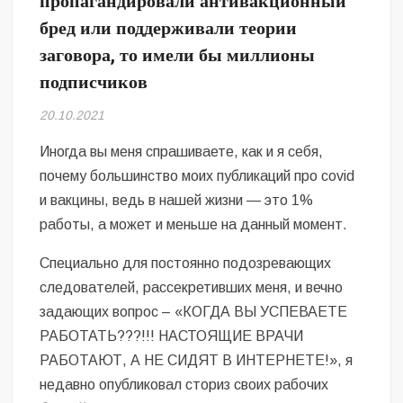
пропагандировали антивакционный
Безугла закликає валити Сирського
бред или поддерживали теории
заговора, то имели бы миллионы
Світові бренди одягу та взуття: розвиток ринку та вплив на
сучасну моду
подписчиков
Командувач ВМС Неїжпапа закликав не дестабілізувати ситуацію
20.10.2021
навколо керівництва армії
Иногда вы меня спрашиваете, как и я себя,
почему большинство моих публикаций про covid
и вакцины, ведь в нашей жизни — это 1%
работы, а может и меньше на данный момент.
Специально для постоянно подозревающих
следователей, рассекретивших меня, и вечно
задающих вопрос – «КОГДА ВЫ УСПЕВАЕТЕ
РАБОТАТЬ???!!! НАСТОЯЩИЕ ВРАЧИ
РАБОТАЮТ, А НЕ СИДЯТ В ИНТЕРНЕТЕ!», я
недавно опубликовал сториз своих рабочих