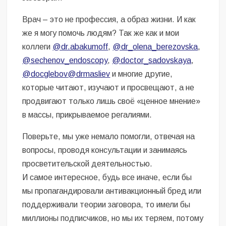
Врач – это не профессия, а образ жизни. И как
же я могу помочь людям? Так же как и мои
коллеги
@dr.abakumoff
,
@dr_olena_berezovska
,
@sechenov_endoscopy
,
@doctor_sadovskaya
,
@docglebov
@drmasliev
и многие другие,
которые читают, изучают и просвещают, а не
продвигают только лишь своё «ценное мнение»
в массы, прикрываемое регалиями.
Поверьте, мы уже немало помогли, отвечая на
вопросы, проводя консультации и занимаясь
просветительской деятельностью.
И самое интересное, будь все иначе, если бы
мы пропагандировали антивакционный бред или
поддерживали теории заговора, то имели бы
миллионы подписчиков, но мы их теряем, потому