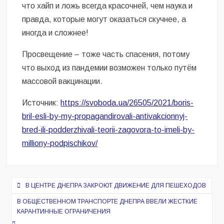
что хайп и ложь всегда красочней, чем наука и
правда, которые могут оказаться скучнее, а
иногда и сложнее!
Просвещение – тоже часть спасения, потому
что выход из пандемии возможен только путём
массовой вакцинации.
Источник:
https://svoboda.ua/26505/2021/boris-
bril-esli-by-my-propagandirovali-antivakcionnyj-
bred-ili-podderzhivali-teorii-zagovora-to-imeli-by-
milliony-podpischikov/
Навигация
В ЦЕНТРЕ ДНЕПРА ЗАКРОЮТ ДВИЖЕНИЕ ДЛЯ ПЕШЕХОДОВ
по
В ОБЩЕСТВЕННОМ ТРАНСПОРТЕ ДНЕПРА ВВЕЛИ ЖЕСТКИЕ
записям
КАРАНТИННЫЕ ОГРАНИЧЕНИЯ