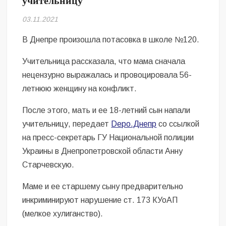
учительницу
Безугла закликає валити Сирського
03.11.2021
Світові бренди одягу та взуття: розвиток ринку та вплив на
сучасну моду
В Днепре произошла потасовка в школе №120.
Учительница рассказала, что мама сначала
Командувач ВМС Неїжпапа закликав не дестабілізувати ситуацію
навколо керівництва армії
нецензурно выражалась и провоцировала 56-
летнюю женщину на конфликт.
После этого, мать и ее 18-летний сын напали
учительницу, передает
Depo.Днепр
со ссылкой
на пресс-секретарь ГУ Национальной полиции
Украины в Днепропетровской области Анну
Старчевскую.
Маме и ее старшему сыну предварительно
инкриминируют нарушение ст. 173 КУоАП
(мелкое хулиганство).