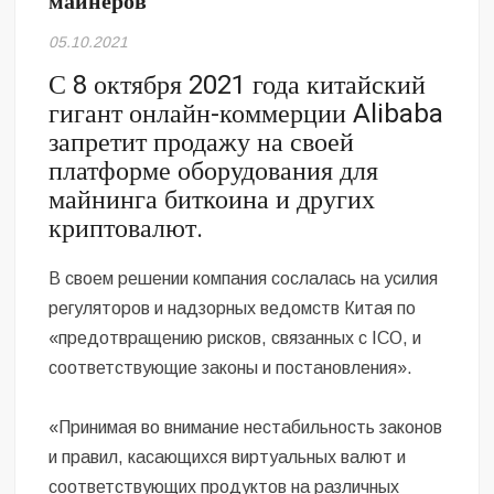
майнеров
Безугла закликає валити Сирського
05.10.2021
Світові бренди одягу та взуття: розвиток ринку та вплив на
С 8 октября 2021 года китайский
сучасну моду
гигант онлайн-коммерции Alibaba
запретит продажу на своей
Командувач ВМС Неїжпапа закликав не дестабілізувати ситуацію
навколо керівництва армії
платформе оборудования для
майнинга биткоина и других
криптовалют.
В своем решении компания сослалась на усилия
регуляторов и надзорных ведомств Китая по
«предотвращению рисков, связанных с ICO, и
соответствующие законы и постановления».
«Принимая во внимание нестабильность законов
и правил, касающихся виртуальных валют и
соответствующих продуктов на различных