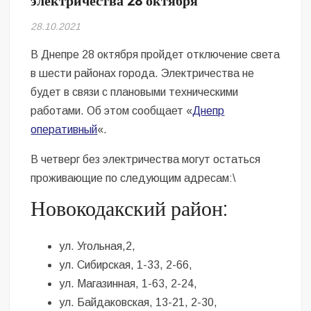
электричества 28 октября
Безугла закликає валити Сирського
28.10.2021
Світові бренди одягу та взуття: розвиток ринку та вплив на
сучасну моду
В Днепре 28 октября пройдет отключение света
в шести районах города. Электричества не
Командувач ВМС Неїжпапа закликав не дестабілізувати ситуацію
будет в связи с плановыми техническими
навколо керівництва армії
работами. Об этом сообщает «
Днепр
оперативный
«.
В четверг без электричества могут остаться
проживающие по следующим адресам:\
Новокодакский район:
ул. Угольная,2,
ул. Сибирская, 1-33, 2-66,
ул. Магазинная, 1-63, 2-24,
ул. Байдаковская, 13-21, 2-30,