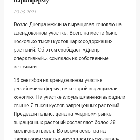
наркоферму
Безугла закликає валити Сирського
20.09.2021
Світові бренди одягу та взуття: розвиток ринку та вплив на
сучасну моду
Возле Днепра мужчина выращивал коноплю на
арендованном участке. Всего на месте было
Командувач ВМС Неїжпапа закликав не дестабілізувати ситуацію
несколько тысяч кустов наркосодержащих
навколо керівництва армії
растений. Об этом сообщает «Днепр
оперативный», ссылаясь на собственные
источники.
16 сентября на арендованном участке
разоблачили ферму, на которой выращивали
коноплю. На участке злоумышленники высадили
свыше 7 тысяч кустов запрещенных растений.
Предварительно, цена на «черном» рынке
выращенных растений составляет более 28
миллионов гривен. Во время осмотра на
территории участка находился руководитель