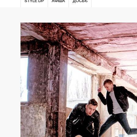
STYLE DP
АФІША
ДОСЬЄ