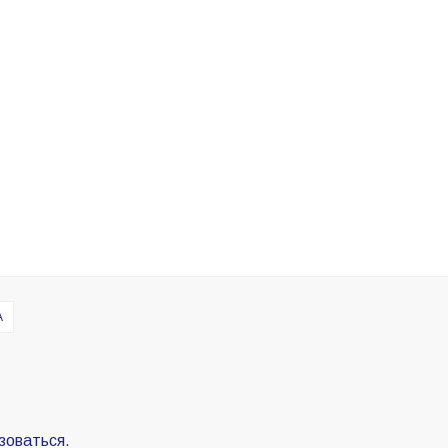
А
зоваться
.