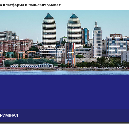
на платформа в польових умовах
сти
 сесії міськради Дніпра — ЗМІ
анням нелегального бізнесу, збагатився під час війни — ЗМІ
ові записали звернення про ситуацію на фронті
Безугла закликає валити Сирського
асну моду
ю навколо керівництва армії
КРИМІНАЛ