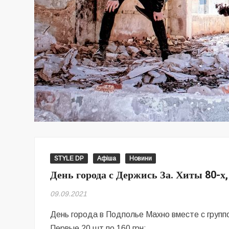
STYLE DP
Афіша
Новини
День города с Держись За. Хиты 80-х,
09.09.2021
День города в Подполье Махно вместе с группо
Первые 20 шт по 160 грн;