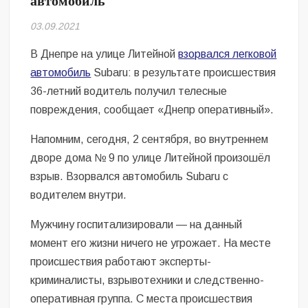
автомобиль
Безугла закликає валити Сирського
03.09.2021
Світові бренди одягу та взуття: розвиток ринку та вплив на
сучасну моду
В Днепре на улице Литейной
взорвался легковой
автомобиль
Subaru: в результате происшествия
Командувач ВМС Неїжпапа закликав не дестабілізувати ситуацію
36-летний водитель получил телесные
навколо керівництва армії
повреждения, сообщает «Днепр оперативный».
Напомним, сегодня, 2 сентября, во внутреннем
дворе дома № 9 по улице Литейной произошёл
взрыв. Взорвался автомобиль Subaru с
водителем внутри.
Мужчину госпитализировали — на данный
момент его жизни ничего не угрожает. На месте
происшествия работают эксперты-
криминалисты, взрывотехники и следственно-
оперативная группа. С места происшествия