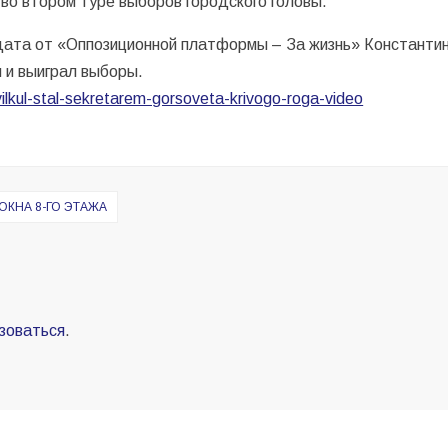
 во втором туре выборов городского головы.
ата от «Оппозиционной платформы – За жизнь» Константина
н и выиграл выборы.
ilkul-stal-sekretarem-gorsoveta-krivogo-roga-video
ОКНА 8-ГО ЭТАЖА
зоваться
.