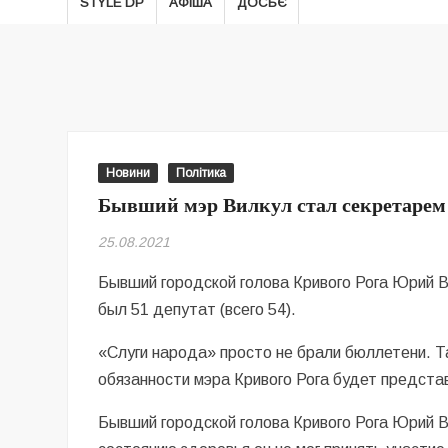
STYLE DP
АФІША
ДОСЬЄ
Новини
Політика
Бывший мэр Вилкул стал секретарем 
25.08.2021
Бывший городской голова Кривого Рога Юрий Ви
был 51 депутат (всего 54).
«Слуги народа» просто не брали бюллетени. 
обязанности мэра Кривого Рога будет предст
Бывший городской голова Кривого Рога Юрий В