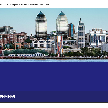
на платформа в польових умовах
сти
 сесії міськради Дніпра — ЗМІ
анням нелегального бізнесу, збагатився під час війни — ЗМІ
ові записали звернення про ситуацію на фронті
Безугла закликає валити Сирського
асну моду
ю навколо керівництва армії
КРИМІНАЛ