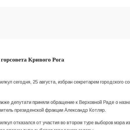
горсовета Кривого Рога
лкул сегодня, 25 августа, избран секретарем городского с
Также депутати приняли обращение к Верховной Раде о назн
авитель президенской фракции Александр Котляр.
илкул отказался от участия во втором туре выборов мэра из