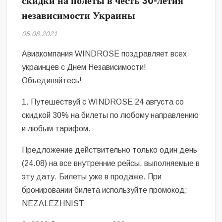
скидки на полеты в честь 30-летия
Безугла закликає валити Сирського
независимости Украины
Світові бренди одягу та взуття: розвиток ринку та вплив на
05.08.2021
сучасну моду
Авиакомпания WINDROSE поздравляет всех
Командувач ВМС Неїжпапа закликав не дестабілізувати ситуацію
украинцев с Днем Независимости!
навколо керівництва армії
Объединяйтесь!
1. Путешествуй с WINDROSE 24 августа со
скидкой 30% на билеты по любому направлению
и любым тарифом.
Предложение действительно только один день
(24.08) на все внутренние рейсы, выполняемые в
эту дату. Билеты уже в продаже. При
бронировании билета используйте промокод:
NEZALEZHNIST